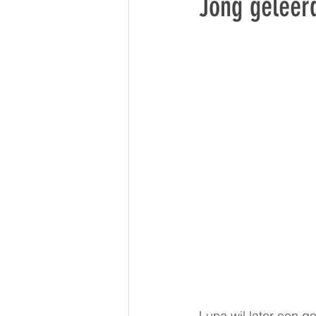
Jong geleerd.
Luna wil later een g